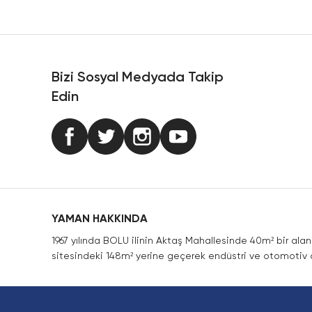
Ürün resmi kalitesiz, bozuk veya görüntülenemiyor.
Ürün açıklamasında eksik bilgiler bulunuyor.
Ürün bilgilerinde hatalar bulunuyor.
Ürün fiyatı diğer sitelerden daha pahalı.
Bizi Sosyal Medyada Takip
Bu ürüne benzer farklı alternatifler olmalı.
Edin
YAMAN HAKKINDA
1967 yılında BOLU ilinin Aktaş Mahallesinde 40m² bir ala
sitesindeki 148m² yerine geçerek endüstri ve otomotiv a