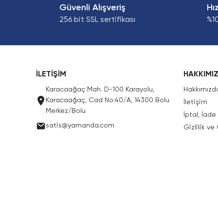
Güvenli Alışveriş
Hı
256 bit SSL sertifikası
%1
İLETİŞİM
HAKKIMI
Karacaağaç Mah. D-100 Karayolu,
Hakkımızd
Karacaağaç, Cad No:40/A, 14300 Bolu
İletişim
Merkez/Bolu
İptal, İad
satis@yamanda.com
Gizlilik ve