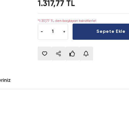
1.317,77 TL
*1.317,77 TL den başlayan taksitlerle!
Sepete Ekle
riniz
onularda yetersiz gördüğünüz noktaları öneri formunu kullanarak tarafımıza i
Bu ürüne ilk yorumu siz yapın!