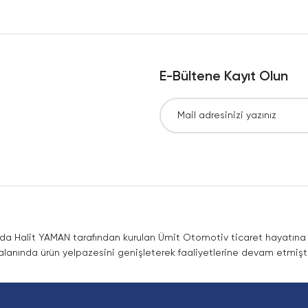
Yorum Yaz
E-Bültene Kayıt Olun
Gönder
nda Halit YAMAN tarafından kurulan Ümit Otomotiv ticaret hayatına co
lanında ürün yelpazesini genişleterek faaliyetlerine devam etmişti