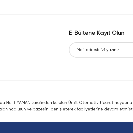
Yorum Yaz
E-Bültene Kayıt Olun
Gönder
nda Halit YAMAN tarafından kurulan Ümit Otomotiv ticaret hayatına co
lanında ürün yelpazesini genişleterek faaliyetlerine devam etmişti