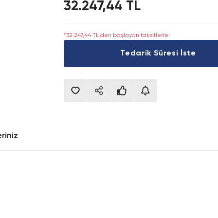
32.247,44 TL
*32.247,44 TL den başlayan taksitlerle!
Tedarik Süresi İste
riniz
onularda yetersiz gördüğünüz noktaları öneri formunu kullanarak tarafımıza i
Bu ürüne ilk yorumu siz yapın!