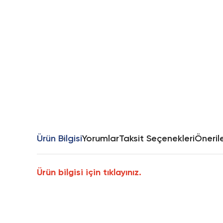
Ürün Bilgisi
Yorumlar
Taksit Seçenekleri
Önerile
Ürün bilgisi için tıklayınız.
Bu ürünün fiyat bilgisi, resim, ürün açıklamalarında ve diğer k
Görüş ve önerileriniz için teşekkür ederiz.