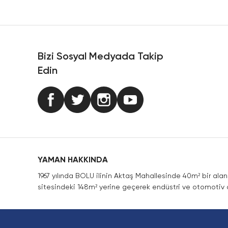
Ürün resmi kalitesiz, bozuk veya görüntülenemiyor.
Ürün açıklamasında eksik bilgiler bulunuyor.
Ürün bilgilerinde hatalar bulunuyor.
Ürün fiyatı diğer sitelerden daha pahalı.
Bizi Sosyal Medyada Takip
Bu ürüne benzer farklı alternatifler olmalı.
Edin
YAMAN HAKKINDA
1967 yılında BOLU ilinin Aktaş Mahallesinde 40m² bir ala
sitesindeki 148m² yerine geçerek endüstri ve otomotiv a