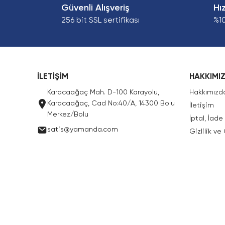
Güvenli Alışveriş
Hı
256 bit SSL sertifikası
%1
İLETİŞİM
HAKKIMI
Karacaağaç Mah. D-100 Karayolu,
Hakkımızd
Karacaağaç, Cad No:40/A, 14300 Bolu
İletişim
Merkez/Bolu
İptal, İad
satis@yamanda.com
Gizlilik ve