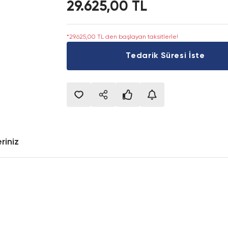
29.625,00 TL
*29.625,00 TL den başlayan taksitlerle!
Tedarik Süresi İste
riniz
onularda yetersiz gördüğünüz noktaları öneri formunu kullanarak tarafımıza i
Bu ürüne ilk yorumu siz yapın!