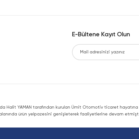
Yorum Yaz
E-Bültene Kayıt Olun
Gönder
nda Halit YAMAN tarafından kurulan Ümit Otomotiv ticaret hayatına co
lanında ürün yelpazesini genişleterek faaliyetlerine devam etmişti