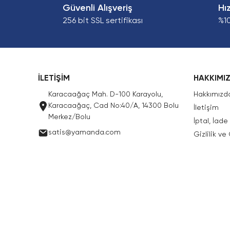
Güvenli Alışveriş
Hı
256 bit SSL sertifikası
%1
İLETİŞİM
HAKKIMI
Karacaağaç Mah. D-100 Karayolu,
Hakkımızd
Karacaağaç, Cad No:40/A, 14300 Bolu
İletişim
Merkez/Bolu
İptal, İad
satis@yamanda.com
Gizlilik ve