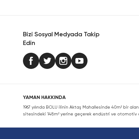
Ürün resmi kalitesiz, bozuk veya görüntülenemiyor.
Ürün açıklamasında eksik bilgiler bulunuyor.
Ürün bilgilerinde hatalar bulunuyor.
Ürün fiyatı diğer sitelerden daha pahalı.
Bizi Sosyal Medyada Takip
Bu ürüne benzer farklı alternatifler olmalı.
Edin
YAMAN HAKKINDA
1967 yılında BOLU ilinin Aktaş Mahallesinde 40m² bir ala
sitesindeki 148m² yerine geçerek endüstri ve otomotiv a