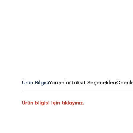
Ürün Bilgisi
Yorumlar
Taksit Seçenekleri
Önerile
Ürün bilgisi için tıklayınız.
Bu ürünün fiyat bilgisi, resim, ürün açıklamalarında ve diğer k
Görüş ve önerileriniz için teşekkür ederiz.