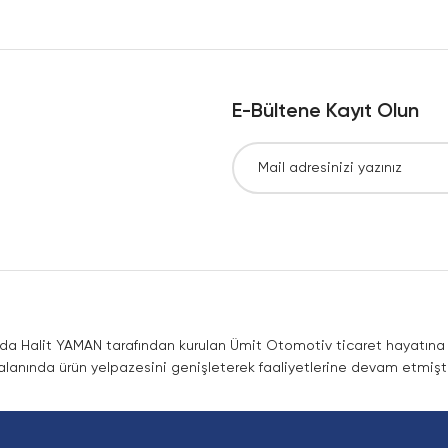
Yorum Yaz
E-Bültene Kayıt Olun
Gönder
nda Halit YAMAN tarafından kurulan Ümit Otomotiv ticaret hayatına co
lanında ürün yelpazesini genişleterek faaliyetlerine devam etmişti