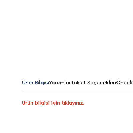
Ürün Bilgisi
Yorumlar
Taksit Seçenekleri
Önerile
Ürün bilgisi için tıklayınız.
Bu ürünün fiyat bilgisi, resim, ürün açıklamalarında ve diğer k
Görüş ve önerileriniz için teşekkür ederiz.