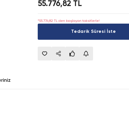
55.776,82 TL
*55.776,82 TL den başlayan taksitlerle!
Tedarik Süresi İste
riniz
onularda yetersiz gördüğünüz noktaları öneri formunu kullanarak tarafımıza i
Bu ürüne ilk yorumu siz yapın!