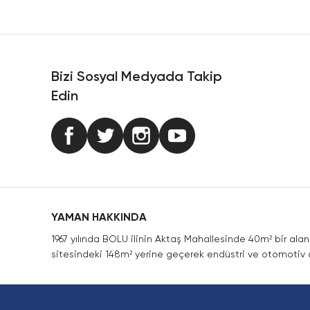
Ürün resmi kalitesiz, bozuk veya görüntülenemiyor.
Ürün açıklamasında eksik bilgiler bulunuyor.
Ürün bilgilerinde hatalar bulunuyor.
Ürün fiyatı diğer sitelerden daha pahalı.
Bizi Sosyal Medyada Takip
Bu ürüne benzer farklı alternatifler olmalı.
Edin
YAMAN HAKKINDA
1967 yılında BOLU ilinin Aktaş Mahallesinde 40m² bir ala
sitesindeki 148m² yerine geçerek endüstri ve otomotiv a