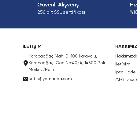
Güvenli Alışveriş
Hı
256 bit SSL sertifikası
%1
İLETİŞİM
HAKKIMI
Karacaağaç Mah. D-100 Karayolu,
Hakkımızd
Karacaağaç, Cad No:40/A, 14300 Bolu
İletişim
Merkez/Bolu
İptal, İad
satis@yamanda.com
Gizlilik ve