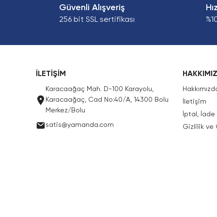
Güvenli Alışveriş
Hı
256 bit SSL sertifikası
%1
İLETİŞİM
HAKKIMI
Karacaağaç Mah. D-100 Karayolu,
Hakkımızd
Karacaağaç, Cad No:40/A, 14300 Bolu
İletişim
Merkez/Bolu
İptal, İad
satis@yamanda.com
Gizlilik ve