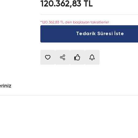
120.362,83 TL
*120.362,83 TL den başlayan taksitlerle!
Tedarik Süresi İste
riniz
onularda yetersiz gördüğünüz noktaları öneri formunu kullanarak tarafımıza i
Bu ürüne ilk yorumu siz yapın!