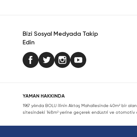
Ürün resmi kalitesiz, bozuk veya görüntülenemiyor.
Ürün açıklamasında eksik bilgiler bulunuyor.
Ürün bilgilerinde hatalar bulunuyor.
Ürün fiyatı diğer sitelerden daha pahalı.
Bizi Sosyal Medyada Takip
Bu ürüne benzer farklı alternatifler olmalı.
Edin
YAMAN HAKKINDA
1967 yılında BOLU ilinin Aktaş Mahallesinde 40m² bir ala
sitesindeki 148m² yerine geçerek endüstri ve otomotiv a