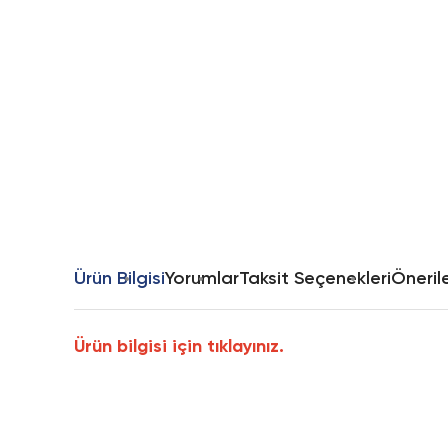
Ürün Bilgisi
Yorumlar
Taksit Seçenekleri
Önerile
Ürün bilgisi için tıklayınız.
Bu ürünün fiyat bilgisi, resim, ürün açıklamalarında ve diğer k
Görüş ve önerileriniz için teşekkür ederiz.