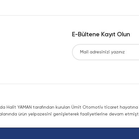
Yorum Yaz
E-Bültene Kayıt Olun
Gönder
nda Halit YAMAN tarafından kurulan Ümit Otomotiv ticaret hayatına co
lanında ürün yelpazesini genişleterek faaliyetlerine devam etmişti