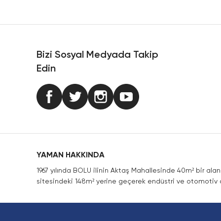
Ürün resmi kalitesiz, bozuk veya görüntülenemiyor.
Ürün açıklamasında eksik bilgiler bulunuyor.
Ürün bilgilerinde hatalar bulunuyor.
Ürün fiyatı diğer sitelerden daha pahalı.
Bizi Sosyal Medyada Takip
Bu ürüne benzer farklı alternatifler olmalı.
Edin
YAMAN HAKKINDA
1967 yılında BOLU ilinin Aktaş Mahallesinde 40m² bir ala
sitesindeki 148m² yerine geçerek endüstri ve otomotiv a