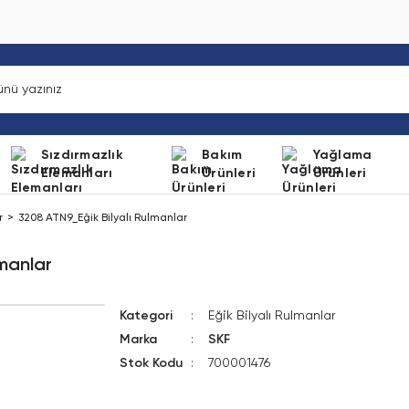
Sızdırmazlık
Bakım
Yağlama
Elemanları
Ürünleri
Ürünleri
r
3208 ATN9_Eğik Bilyalı Rulmanlar
lmanlar
Kategori
Eğik Bilyalı Rulmanlar
Marka
SKF
Stok Kodu
700001476