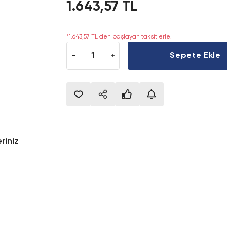
1.643,57 TL
*1.643,57 TL den başlayan taksitlerle!
Sepete Ekle
riniz
onularda yetersiz gördüğünüz noktaları öneri formunu kullanarak tarafımıza i
Bu ürüne ilk yorumu siz yapın!