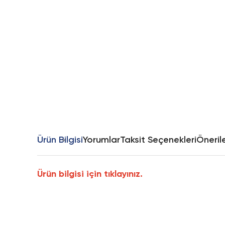
Ürün Bilgisi
Yorumlar
Taksit Seçenekleri
Önerile
Ürün bilgisi için tıklayınız.
Bu ürünün fiyat bilgisi, resim, ürün açıklamalarında ve diğer k
Görüş ve önerileriniz için teşekkür ederiz.