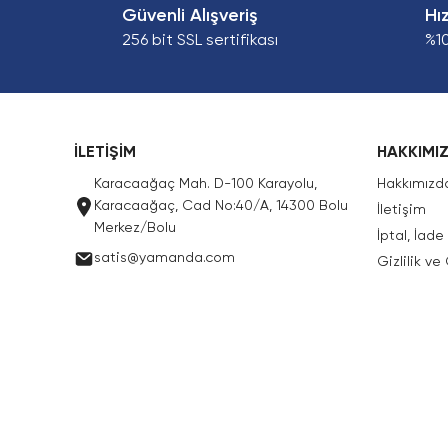
Güvenli Alışveriş
Hı
256 bit SSL sertifikası
%1
İLETİŞİM
HAKKIMI
Karacaağaç Mah. D-100 Karayolu,
Hakkımızd
Karacaağaç, Cad No:40/A, 14300 Bolu
İletişim
Merkez/Bolu
İptal, İad
satis@yamanda.com
Gizlilik ve