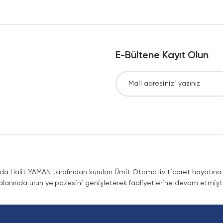
Yorum Yaz
E-Bültene Kayıt Olun
Gönder
nda Halit YAMAN tarafından kurulan Ümit Otomotiv ticaret hayatına co
lanında ürün yelpazesini genişleterek faaliyetlerine devam etmişti