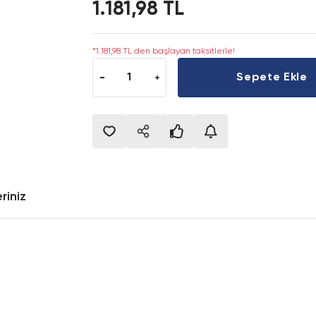
1.181,98 TL
*1.181,98 TL den başlayan taksitlerle!
Sepete Ekle
riniz
onularda yetersiz gördüğünüz noktaları öneri formunu kullanarak tarafımıza i
Bu ürüne ilk yorumu siz yapın!