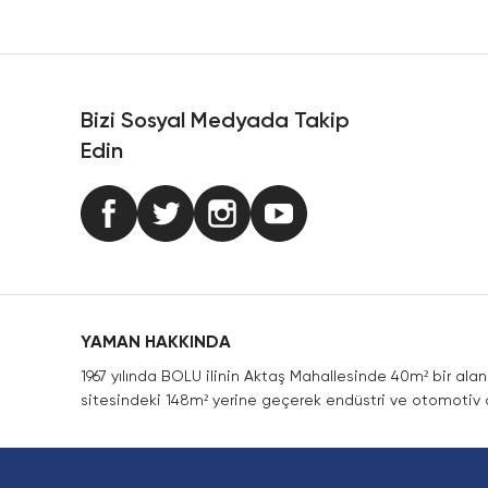
Ürün resmi kalitesiz, bozuk veya görüntülenemiyor.
Ürün açıklamasında eksik bilgiler bulunuyor.
Ürün bilgilerinde hatalar bulunuyor.
Ürün fiyatı diğer sitelerden daha pahalı.
Bizi Sosyal Medyada Takip
Bu ürüne benzer farklı alternatifler olmalı.
Edin
YAMAN HAKKINDA
1967 yılında BOLU ilinin Aktaş Mahallesinde 40m² bir ala
sitesindeki 148m² yerine geçerek endüstri ve otomotiv a