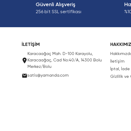
Güvenli Alışveriş
Hı
256 bit SSL sertifikası
%1
İLETİŞİM
HAKKIMI
Karacaağaç Mah. D-100 Karayolu,
Hakkımızd
Karacaağaç, Cad No:40/A, 14300 Bolu
İletişim
Merkez/Bolu
İptal, İad
satis@yamanda.com
Gizlilik ve