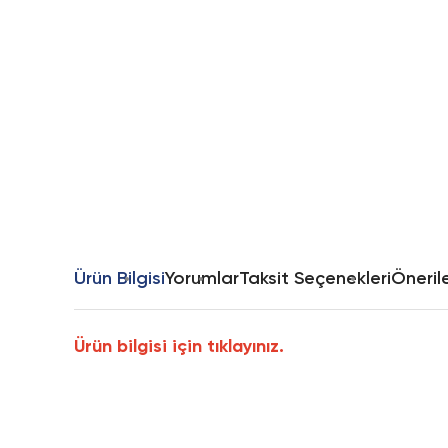
Ürün Bilgisi
Yorumlar
Taksit Seçenekleri
Önerile
Ürün bilgisi için tıklayınız.
Bu ürünün fiyat bilgisi, resim, ürün açıklamalarında ve diğer k
Görüş ve önerileriniz için teşekkür ederiz.