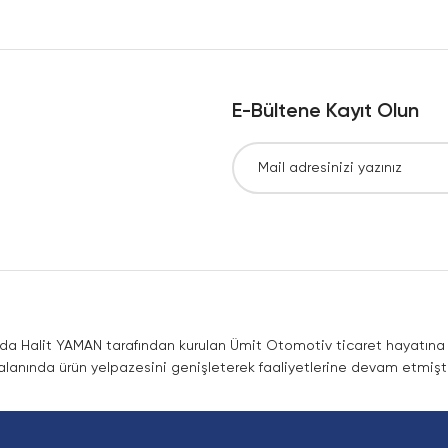
Yorum Yaz
E-Bültene Kayıt Olun
Gönder
nda Halit YAMAN tarafından kurulan Ümit Otomotiv ticaret hayatına co
lanında ürün yelpazesini genişleterek faaliyetlerine devam etmişti