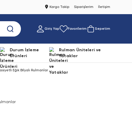
Kargo Takip
Siparişlerim
İletişim
Giriş Yap
Favorilerim
Sepetim
Durum İzleme
Rulman Üniteleri ve
Ürünleri
Yataklar
yetli Eğik Bilyalı Rulmanlar
Rulmanlar