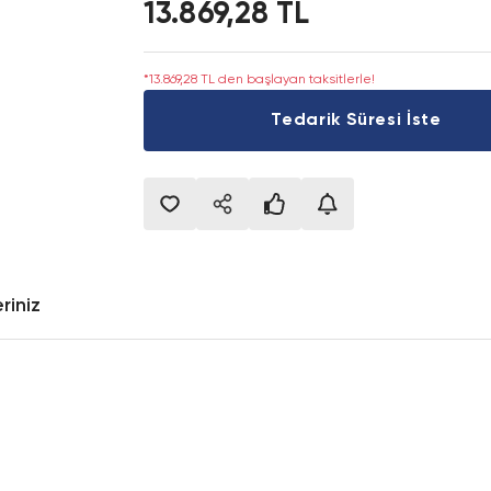
13.869,28 TL
*13.869,28 TL den başlayan taksitlerle!
Tedarik Süresi İste
riniz
onularda yetersiz gördüğünüz noktaları öneri formunu kullanarak tarafımıza i
Bu ürüne ilk yorumu siz yapın!