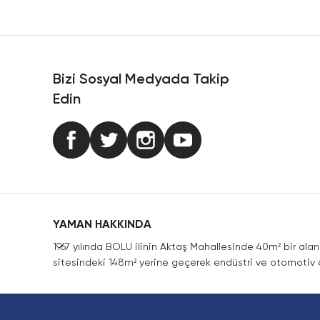
Ürün resmi kalitesiz, bozuk veya görüntülenemiyor.
Ürün açıklamasında eksik bilgiler bulunuyor.
Ürün bilgilerinde hatalar bulunuyor.
Ürün fiyatı diğer sitelerden daha pahalı.
Bizi Sosyal Medyada Takip
Bu ürüne benzer farklı alternatifler olmalı.
Edin
YAMAN HAKKINDA
1967 yılında BOLU ilinin Aktaş Mahallesinde 40m² bir ala
sitesindeki 148m² yerine geçerek endüstri ve otomotiv a