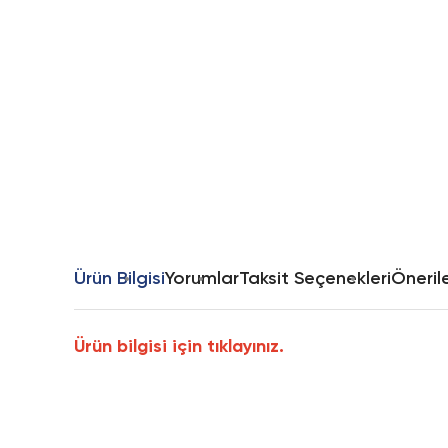
Ürün Bilgisi
Yorumlar
Taksit Seçenekleri
Önerile
Ürün bilgisi için tıklayınız.
Bu ürünün fiyat bilgisi, resim, ürün açıklamalarında ve diğer k
Görüş ve önerileriniz için teşekkür ederiz.