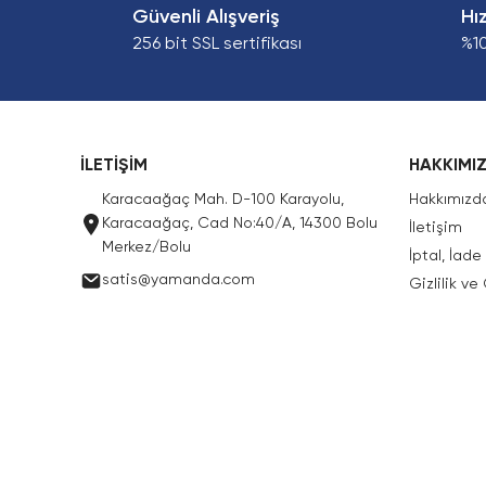
Güvenli Alışveriş
Hı
256 bit SSL sertifikası
%1
İLETİŞİM
HAKKIMI
Karacaağaç Mah. D-100 Karayolu,
Hakkımızd
Karacaağaç, Cad No:40/A, 14300 Bolu
İletişim
Merkez/Bolu
İptal, İad
satis@yamanda.com
Gizlilik ve