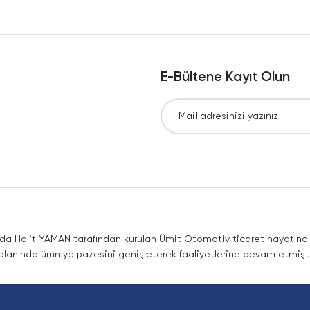
Yorum Yaz
E-Bültene Kayıt Olun
Gönder
nda Halit YAMAN tarafından kurulan Ümit Otomotiv ticaret hayatına co
lanında ürün yelpazesini genişleterek faaliyetlerine devam etmişti