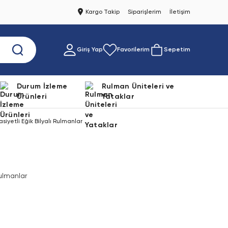
Kargo Takip
Siparişlerim
İletişim
Giriş Yap
Favorilerim
Sepetim
Durum İzleme
Rulman Üniteleri ve
Ürünleri
Yataklar
etli Eğik Bilyalı Rulmanlar
Rulmanlar