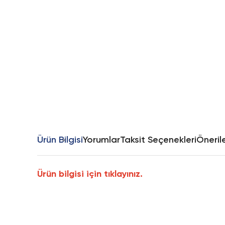
Ürün Bilgisi
Yorumlar
Taksit Seçenekleri
Önerile
Ürün bilgisi için tıklayınız.
Bu ürünün fiyat bilgisi, resim, ürün açıklamalarında ve diğer k
Görüş ve önerileriniz için teşekkür ederiz.