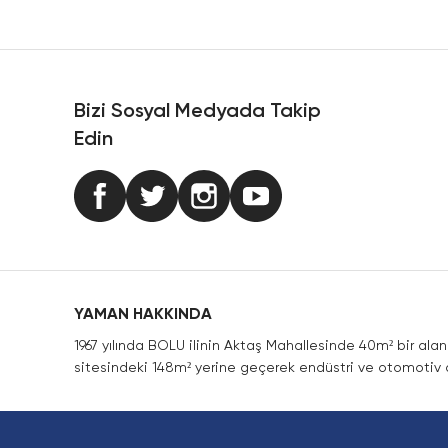
Ürün resmi kalitesiz, bozuk veya görüntülenemiyor.
Ürün açıklamasında eksik bilgiler bulunuyor.
Ürün bilgilerinde hatalar bulunuyor.
Ürün fiyatı diğer sitelerden daha pahalı.
Bizi Sosyal Medyada Takip
Bu ürüne benzer farklı alternatifler olmalı.
Edin
YAMAN HAKKINDA
1967 yılında BOLU ilinin Aktaş Mahallesinde 40m² bir ala
sitesindeki 148m² yerine geçerek endüstri ve otomotiv a