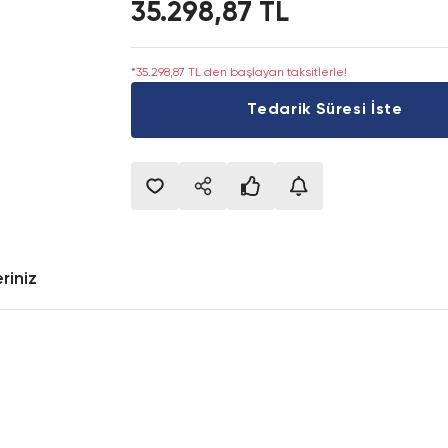
35.298,87 TL
*35.298,87 TL den başlayan taksitlerle!
Tedarik Süresi İste
riniz
onularda yetersiz gördüğünüz noktaları öneri formunu kullanarak tarafımıza i
Bu ürüne ilk yorumu siz yapın!