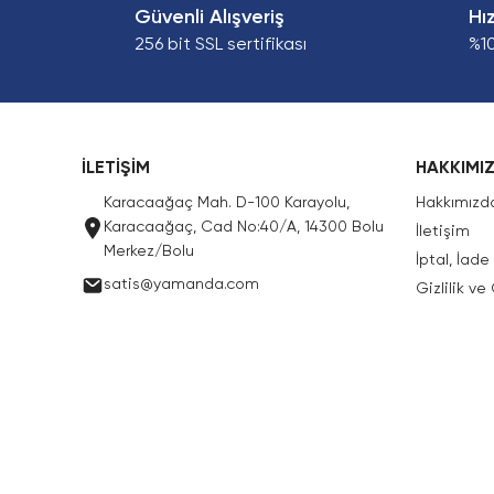
Güvenli Alışveriş
Hı
256 bit SSL sertifikası
%1
İLETİŞİM
HAKKIMI
Karacaağaç Mah. D-100 Karayolu,
Hakkımızd
Karacaağaç, Cad No:40/A, 14300 Bolu
İletişim
Merkez/Bolu
İptal, İad
satis@yamanda.com
Gizlilik ve