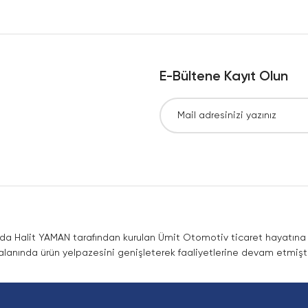
Yorum Yaz
E-Bültene Kayıt Olun
Gönder
nda Halit YAMAN tarafından kurulan Ümit Otomotiv ticaret hayatına co
lanında ürün yelpazesini genişleterek faaliyetlerine devam etmişti