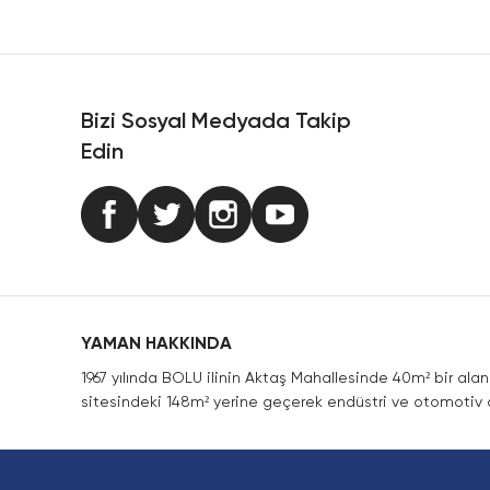
Ürün resmi kalitesiz, bozuk veya görüntülenemiyor.
Ürün açıklamasında eksik bilgiler bulunuyor.
Ürün bilgilerinde hatalar bulunuyor.
Ürün fiyatı diğer sitelerden daha pahalı.
Bizi Sosyal Medyada Takip
Bu ürüne benzer farklı alternatifler olmalı.
Edin
YAMAN HAKKINDA
1967 yılında BOLU ilinin Aktaş Mahallesinde 40m² bir ala
sitesindeki 148m² yerine geçerek endüstri ve otomotiv a