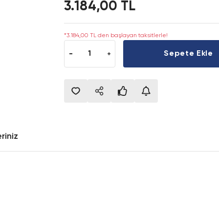
3.184,00 TL
*3.184,00 TL den başlayan taksitlerle!
Sepete Ekle
riniz
onularda yetersiz gördüğünüz noktaları öneri formunu kullanarak tarafımıza i
Bu ürüne ilk yorumu siz yapın!