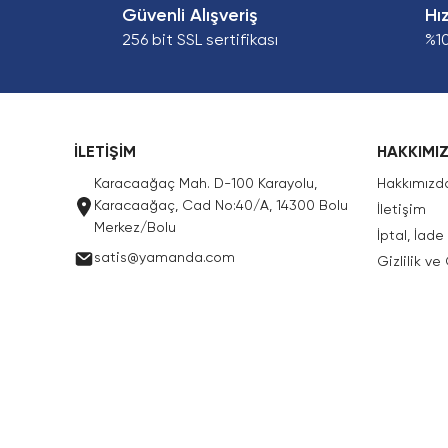
Güvenli Alışveriş
Hı
256 bit SSL sertifikası
%1
İLETİŞİM
HAKKIMI
Karacaağaç Mah. D-100 Karayolu,
Hakkımızd
Karacaağaç, Cad No:40/A, 14300 Bolu
İletişim
Merkez/Bolu
İptal, İad
satis@yamanda.com
Gizlilik ve