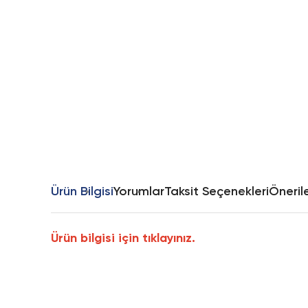
Ürün Bilgisi
Yorumlar
Taksit Seçenekleri
Önerile
Ürün bilgisi için tıklayınız.
Bu ürünün fiyat bilgisi, resim, ürün açıklamalarında ve diğer k
Görüş ve önerileriniz için teşekkür ederiz.