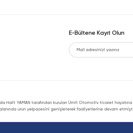
Yorum Yaz
E-Bültene Kayıt Olun
Gönder
nda Halit YAMAN tarafından kurulan Ümit Otomotiv ticaret hayatına co
lanında ürün yelpazesini genişleterek faaliyetlerine devam etmişti