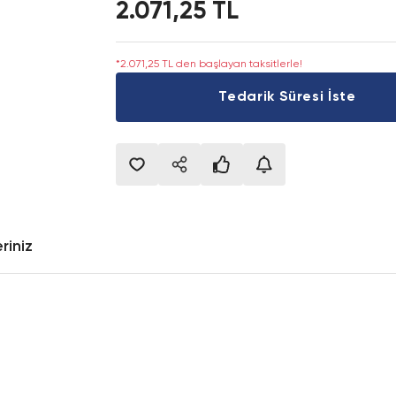
2.071,25 TL
*2.071,25 TL den başlayan taksitlerle!
Tedarik Süresi İste
riniz
onularda yetersiz gördüğünüz noktaları öneri formunu kullanarak tarafımıza i
Bu ürüne ilk yorumu siz yapın!