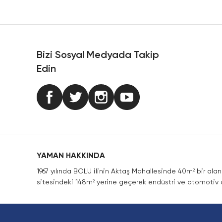
Ürün resmi kalitesiz, bozuk veya görüntülenemiyor.
Ürün açıklamasında eksik bilgiler bulunuyor.
Ürün bilgilerinde hatalar bulunuyor.
Ürün fiyatı diğer sitelerden daha pahalı.
Bizi Sosyal Medyada Takip
Bu ürüne benzer farklı alternatifler olmalı.
Edin
YAMAN HAKKINDA
1967 yılında BOLU ilinin Aktaş Mahallesinde 40m² bir ala
sitesindeki 148m² yerine geçerek endüstri ve otomotiv a