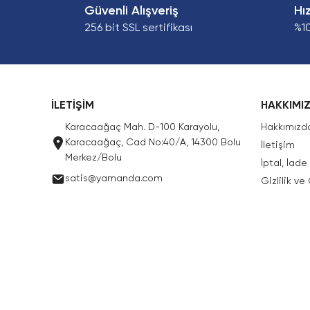
Güvenli Alışveriş
Hı
256 bit SSL sertifikası
%1
İLETİŞİM
HAKKIMI
Karacaağaç Mah. D-100 Karayolu,
Hakkımızd
Karacaağaç, Cad No:40/A, 14300 Bolu
İletişim
Merkez/Bolu
İptal, İad
satis@yamanda.com
Gizlilik ve