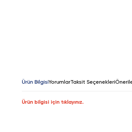
Ürün Bilgisi
Yorumlar
Taksit Seçenekleri
Önerile
Ürün bilgisi için tıklayınız.
Bu ürünün fiyat bilgisi, resim, ürün açıklamalarında ve diğer k
Görüş ve önerileriniz için teşekkür ederiz.