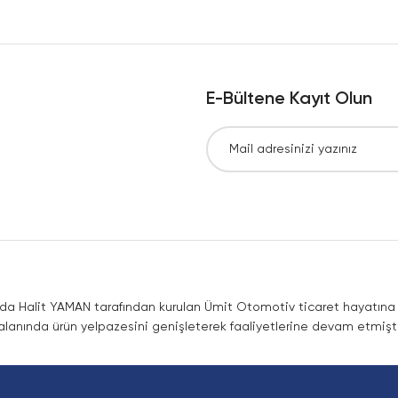
Yorum Yaz
E-Bültene Kayıt Olun
Gönder
nda Halit YAMAN tarafından kurulan Ümit Otomotiv ticaret hayatına co
lanında ürün yelpazesini genişleterek faaliyetlerine devam etmişti