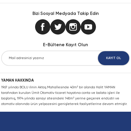
iletebilirsiniz.
Konik Kilit, FX52 Model
Konik Izgara Kaplin Bağlantı Montaj Tak
Zincir Kilidi, İki Sıra, Ekstra Güçlü (SHH),
Görüş ve önerileriniz için teşekkür ederiz.
Dağıtıcı CQD
Bizi Sosyal Medyada Takip Edin
Zincir Dişlisi,İki Sıra, Pilot Delikli, ANSI
Konik Kilit, FX60 Model
Konik Izgara Kaplin Bağlantı Poyrası, Tek
Zincir Kilidi, İki sıra, EN
Ürün resmi kalitesiz, bozuk veya görüntülenemiyor.
Dikenli montaj CN
Zincir Dişlsi, Tek Sıra, Pilot delik, EN
Ürün açıklamasında eksik bilgiler bulunuyor.
Konik Kilit, FX80 Model
Konik Izgara Kaplin Dikey Ayrık Kapak
Zincir Kilidi, İki Sıra, Kendinden Yağlam
Ürün bilgilerinde hatalar bulunuyor.
Dur FP_01-50-08-05
E-Bültene Kayıt Olun
Ürün fiyatı diğer sitelerden daha pahalı.
Konik Kilit, FX90 Model
Konik Izgara Kaplin Izgarası
Zincir Kilidi, İki Sıra, Paslanmaz, ANSI
Hava rezervuarı CRVZS_VZS
Bu ürüne benzer farklı alternatifler olmalı.
KAYIT OL
QD Burç
Konik Izgara Kaplin Yatay Ayrık Kapak
Zincir Kilidi, İki Sıra, Paslanmaz, EN
Montaj kiti FP_02-50-04-13
SH Burç
Mafsallı Kaplin
Zincir Kilidi, Sekiz Sıra
YAMAN HAKKINDA
Solenoid valf CPE
1967 yılında BOLU ilinin Aktaş Mahallesinde 40m² bir alanda Halit YAMAN
W Konik Burç
Yaylı Kaplin Kapağı
Zincir Kilidi, Tek Sıra
Gönder
tarafından kurulan Ümit Otomotiv ticaret hayatına conta ve balata işleri ile
Trunnion montajı FP_01-50-01-20
başlamış, 1974 yılında sanayi sitesindeki 148m² yerine geçerek endüstri ve
otomotiv alanında ürün yelpazesini genişleterek faaliyetlerine devam etmiştir.
Yaylı Kaplin Montaj Kiti
Zincir Kilidi, Tek Sıra, ANSI
Yıldız Kaplin Lastiği, Doğal Kauçuk
Zincir Kilidi, Tek Sıra, Dakromet Kaplı, A