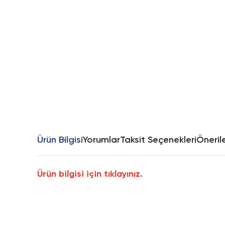
Ürün Bilgisi
Yorumlar
Taksit Seçenekleri
Önerile
Ürün bilgisi için tıklayınız.
Bu ürünün fiyat bilgisi, resim, ürün açıklamalarında ve diğer k
Görüş ve önerileriniz için teşekkür ederiz.