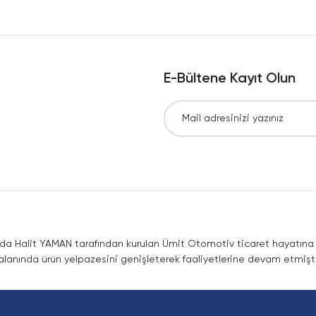
Yorum Yaz
E-Bültene Kayıt Olun
Gönder
nda Halit YAMAN tarafından kurulan Ümit Otomotiv ticaret hayatına co
lanında ürün yelpazesini genişleterek faaliyetlerine devam etmişti