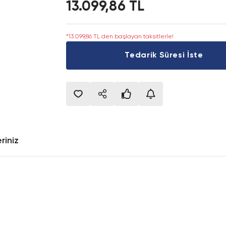
13.099,86 TL
*13.099,86 TL den başlayan taksitlerle!
Tedarik Süresi İste
riniz
onularda yetersiz gördüğünüz noktaları öneri formunu kullanarak tarafımıza i
Bu ürüne ilk yorumu siz yapın!