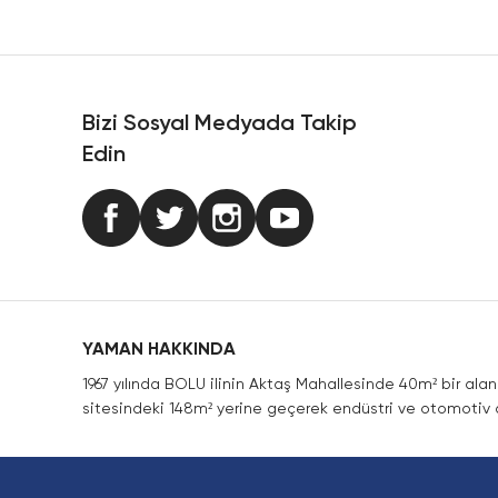
Ürün resmi kalitesiz, bozuk veya görüntülenemiyor.
Ürün açıklamasında eksik bilgiler bulunuyor.
Ürün bilgilerinde hatalar bulunuyor.
Ürün fiyatı diğer sitelerden daha pahalı.
Bizi Sosyal Medyada Takip
Bu ürüne benzer farklı alternatifler olmalı.
Edin
YAMAN HAKKINDA
1967 yılında BOLU ilinin Aktaş Mahallesinde 40m² bir ala
sitesindeki 148m² yerine geçerek endüstri ve otomotiv a