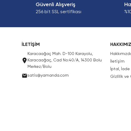
Güvenli Alışveriş
Hı
256 bit SSL sertifikası
%1
İLETİŞİM
HAKKIMI
Karacaağaç Mah. D-100 Karayolu,
Hakkımızd
Karacaağaç, Cad No:40/A, 14300 Bolu
İletişim
Merkez/Bolu
İptal, İad
satis@yamanda.com
Gizlilik ve