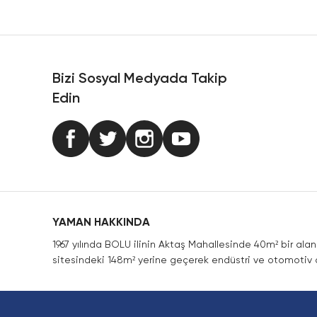
Ürün resmi kalitesiz, bozuk veya görüntülenemiyor.
Ürün açıklamasında eksik bilgiler bulunuyor.
Ürün bilgilerinde hatalar bulunuyor.
Ürün fiyatı diğer sitelerden daha pahalı.
Bizi Sosyal Medyada Takip
Bu ürüne benzer farklı alternatifler olmalı.
Edin
YAMAN HAKKINDA
1967 yılında BOLU ilinin Aktaş Mahallesinde 40m² bir ala
sitesindeki 148m² yerine geçerek endüstri ve otomotiv a