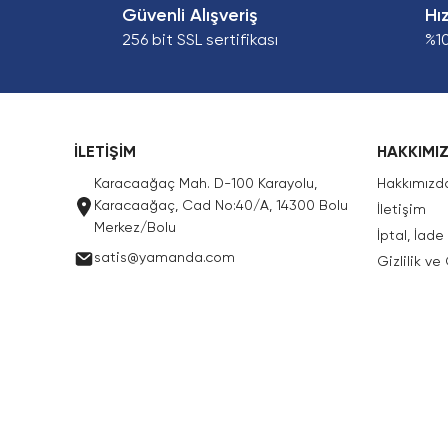
Güvenli Alışveriş
Hı
256 bit SSL sertifikası
%1
İLETİŞİM
HAKKIMI
Karacaağaç Mah. D-100 Karayolu,
Hakkımızd
Karacaağaç, Cad No:40/A, 14300 Bolu
İletişim
Merkez/Bolu
İptal, İad
satis@yamanda.com
Gizlilik ve