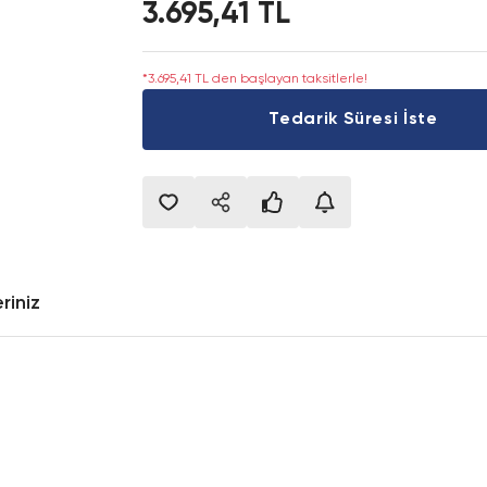
3.695,41 TL
*3.695,41 TL den başlayan taksitlerle!
Tedarik Süresi İste
riniz
onularda yetersiz gördüğünüz noktaları öneri formunu kullanarak tarafımıza i
Bu ürüne ilk yorumu siz yapın!