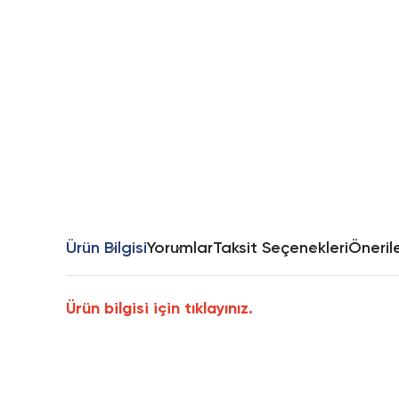
Ürün Bilgisi
Yorumlar
Taksit Seçenekleri
Önerile
Ürün bilgisi için tıklayınız.
Bu ürünün fiyat bilgisi, resim, ürün açıklamalarında ve diğer k
Görüş ve önerileriniz için teşekkür ederiz.