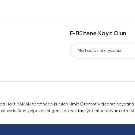
Yorum Yaz
E-Bültene Kayıt Olun
Gönder
nda Halit YAMAN tarafından kurulan Ümit Otomotiv ticaret hayatına co
lanında ürün yelpazesini genişleterek faaliyetlerine devam etmişti