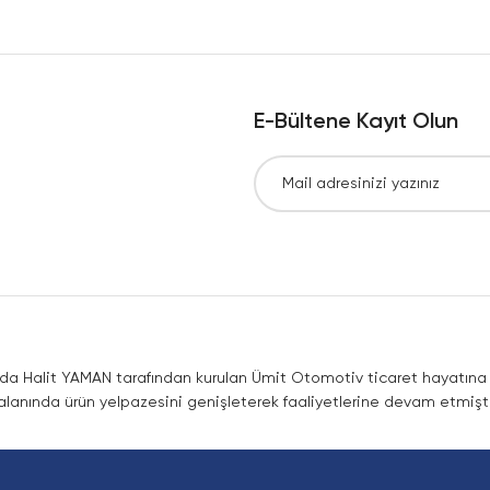
Yorum Yaz
E-Bültene Kayıt Olun
Gönder
nda Halit YAMAN tarafından kurulan Ümit Otomotiv ticaret hayatına co
lanında ürün yelpazesini genişleterek faaliyetlerine devam etmişti