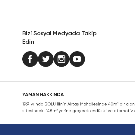
Ürün resmi kalitesiz, bozuk veya görüntülenemiyor.
Ürün açıklamasında eksik bilgiler bulunuyor.
Ürün bilgilerinde hatalar bulunuyor.
Ürün fiyatı diğer sitelerden daha pahalı.
Bizi Sosyal Medyada Takip
Bu ürüne benzer farklı alternatifler olmalı.
Edin
YAMAN HAKKINDA
1967 yılında BOLU ilinin Aktaş Mahallesinde 40m² bir ala
sitesindeki 148m² yerine geçerek endüstri ve otomotiv a