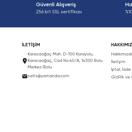
Güvenli Alışveriş
Hı
256 bit SSL sertifikası
%1
İLETİŞİM
HAKKIMI
Karacaağaç Mah. D-100 Karayolu,
Hakkımızd
Karacaağaç, Cad No:40/A, 14300 Bolu
İletişim
Merkez/Bolu
İptal, İad
satis@yamanda.com
Gizlilik ve