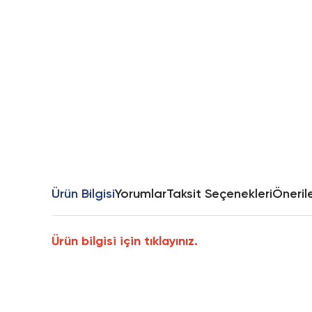
Ürün Bilgisi
Yorumlar
Taksit Seçenekleri
Önerile
Ürün bilgisi için tıklayınız.
Bu ürünün fiyat bilgisi, resim, ürün açıklamalarında ve diğer k
Görüş ve önerileriniz için teşekkür ederiz.