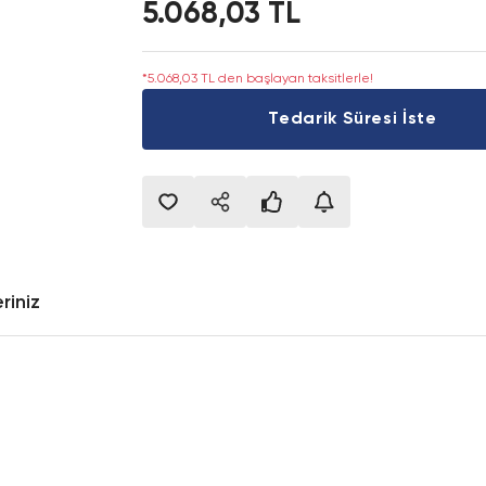
5.068,03 TL
*5.068,03 TL den başlayan taksitlerle!
Tedarik Süresi İste
riniz
onularda yetersiz gördüğünüz noktaları öneri formunu kullanarak tarafımıza i
Bu ürüne ilk yorumu siz yapın!