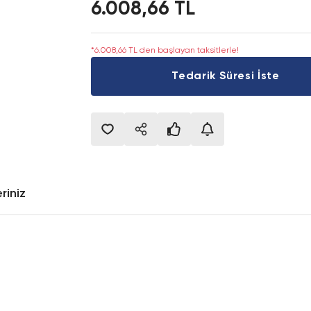
6.008,66 TL
*6.008,66 TL den başlayan taksitlerle!
Tedarik Süresi İste
riniz
onularda yetersiz gördüğünüz noktaları öneri formunu kullanarak tarafımıza i
Bu ürüne ilk yorumu siz yapın!