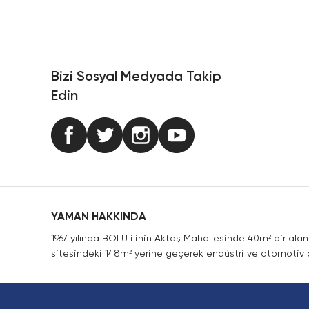
Ürün resmi kalitesiz, bozuk veya görüntülenemiyor.
Ürün açıklamasında eksik bilgiler bulunuyor.
Ürün bilgilerinde hatalar bulunuyor.
Ürün fiyatı diğer sitelerden daha pahalı.
Bizi Sosyal Medyada Takip
Bu ürüne benzer farklı alternatifler olmalı.
Edin
YAMAN HAKKINDA
1967 yılında BOLU ilinin Aktaş Mahallesinde 40m² bir ala
sitesindeki 148m² yerine geçerek endüstri ve otomotiv a