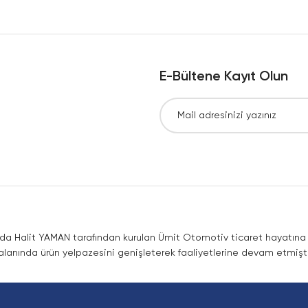
Yorum Yaz
E-Bültene Kayıt Olun
Gönder
nda Halit YAMAN tarafından kurulan Ümit Otomotiv ticaret hayatına co
lanında ürün yelpazesini genişleterek faaliyetlerine devam etmişti