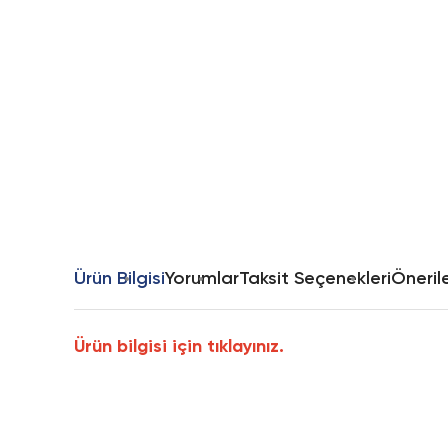
Ürün Bilgisi
Yorumlar
Taksit Seçenekleri
Önerile
Ürün bilgisi için tıklayınız.
Bu ürünün fiyat bilgisi, resim, ürün açıklamalarında ve diğer k
Görüş ve önerileriniz için teşekkür ederiz.