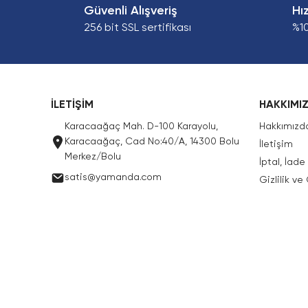
Güvenli Alışveriş
Hı
256 bit SSL sertifikası
%1
İLETİŞİM
HAKKIMI
Karacaağaç Mah. D-100 Karayolu,
Hakkımızd
Karacaağaç, Cad No:40/A, 14300 Bolu
İletişim
Merkez/Bolu
İptal, İad
satis@yamanda.com
Gizlilik ve