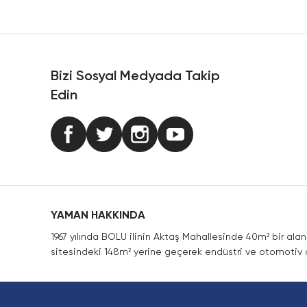
Ürün resmi kalitesiz, bozuk veya görüntülenemiyor.
Ürün açıklamasında eksik bilgiler bulunuyor.
Ürün bilgilerinde hatalar bulunuyor.
Ürün fiyatı diğer sitelerden daha pahalı.
Bizi Sosyal Medyada Takip
Bu ürüne benzer farklı alternatifler olmalı.
Edin
YAMAN HAKKINDA
1967 yılında BOLU ilinin Aktaş Mahallesinde 40m² bir ala
sitesindeki 148m² yerine geçerek endüstri ve otomotiv a