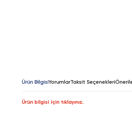
Ürün Bilgisi
Yorumlar
Taksit Seçenekleri
Önerile
Ürün bilgisi için tıklayınız.
Bu ürünün fiyat bilgisi, resim, ürün açıklamalarında ve diğer k
Görüş ve önerileriniz için teşekkür ederiz.