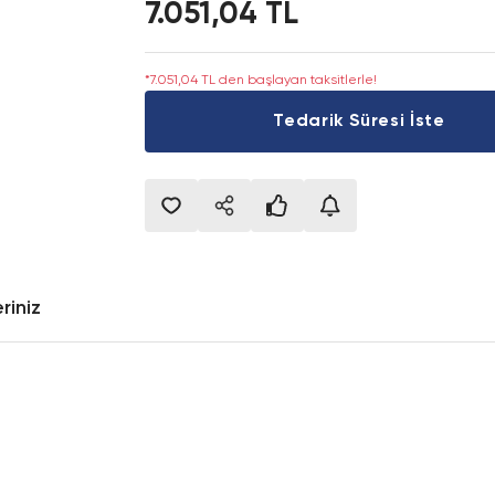
7.051,04 TL
*7.051,04 TL den başlayan taksitlerle!
Tedarik Süresi İste
riniz
onularda yetersiz gördüğünüz noktaları öneri formunu kullanarak tarafımıza i
Bu ürüne ilk yorumu siz yapın!