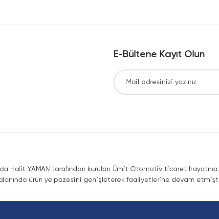
Yorum Yaz
E-Bültene Kayıt Olun
Gönder
nda Halit YAMAN tarafından kurulan Ümit Otomotiv ticaret hayatına co
lanında ürün yelpazesini genişleterek faaliyetlerine devam etmişti