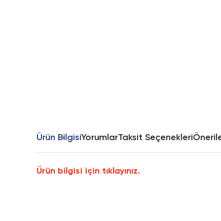
Ürün Bilgisi
Yorumlar
Taksit Seçenekleri
Önerile
Ürün bilgisi için tıklayınız.
Bu ürünün fiyat bilgisi, resim, ürün açıklamalarında ve diğer k
Görüş ve önerileriniz için teşekkür ederiz.