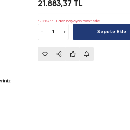
21.883,37 TL
*21.883,37 TL den başlayan taksitlerle!
Sepete Ekle
riniz
onularda yetersiz gördüğünüz noktaları öneri formunu kullanarak tarafımıza i
Bu ürüne ilk yorumu siz yapın!