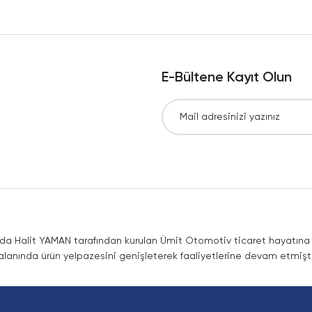
Yorum Yaz
E-Bültene Kayıt Olun
Gönder
nda Halit YAMAN tarafından kurulan Ümit Otomotiv ticaret hayatına co
lanında ürün yelpazesini genişleterek faaliyetlerine devam etmişti