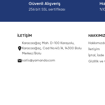
Güvenli Alışveriş
Hı
256 bit SSL sertifikası
%1
İLETİŞİM
HAKKIMI
Karacaağaç Mah. D-100 Karayolu,
Hakkımızd
Karacaağaç, Cad No:40/A, 14300 Bolu
İletişim
Merkez/Bolu
İptal, İad
satis@yamanda.com
Gizlilik ve