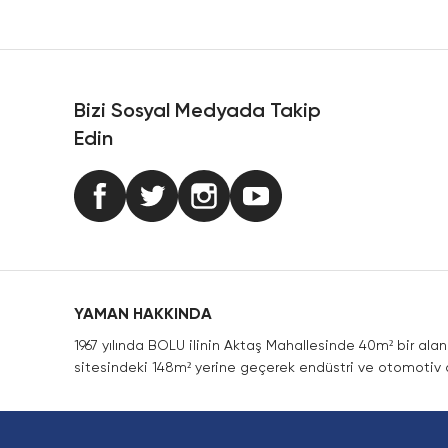
Ürün resmi kalitesiz, bozuk veya görüntülenemiyor.
Ürün açıklamasında eksik bilgiler bulunuyor.
Ürün bilgilerinde hatalar bulunuyor.
Ürün fiyatı diğer sitelerden daha pahalı.
Bizi Sosyal Medyada Takip
Bu ürüne benzer farklı alternatifler olmalı.
Edin
YAMAN HAKKINDA
1967 yılında BOLU ilinin Aktaş Mahallesinde 40m² bir ala
sitesindeki 148m² yerine geçerek endüstri ve otomotiv a