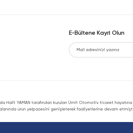
Yorum Yaz
E-Bültene Kayıt Olun
Gönder
nda Halit YAMAN tarafından kurulan Ümit Otomotiv ticaret hayatına co
lanında ürün yelpazesini genişleterek faaliyetlerine devam etmişti