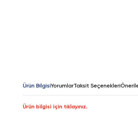
Ürün Bilgisi
Yorumlar
Taksit Seçenekleri
Önerile
Ürün bilgisi için tıklayınız.
Bu ürünün fiyat bilgisi, resim, ürün açıklamalarında ve diğer k
Görüş ve önerileriniz için teşekkür ederiz.