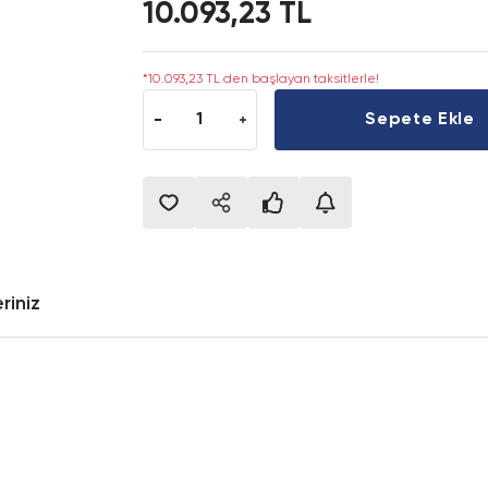
10.093,23 TL
*10.093,23 TL den başlayan taksitlerle!
Sepete Ekle
riniz
onularda yetersiz gördüğünüz noktaları öneri formunu kullanarak tarafımıza i
Bu ürüne ilk yorumu siz yapın!