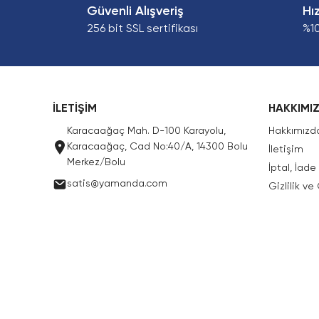
Güvenli Alışveriş
Hı
256 bit SSL sertifikası
%1
İLETİŞİM
HAKKIMI
Karacaağaç Mah. D-100 Karayolu,
Hakkımızd
Karacaağaç, Cad No:40/A, 14300 Bolu
İletişim
Merkez/Bolu
İptal, İad
satis@yamanda.com
Gizlilik ve