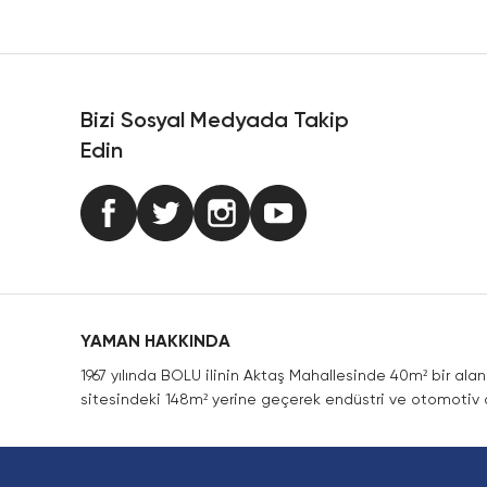
Ürün resmi kalitesiz, bozuk veya görüntülenemiyor.
Ürün açıklamasında eksik bilgiler bulunuyor.
Ürün bilgilerinde hatalar bulunuyor.
Ürün fiyatı diğer sitelerden daha pahalı.
Bizi Sosyal Medyada Takip
Bu ürüne benzer farklı alternatifler olmalı.
Edin
YAMAN HAKKINDA
1967 yılında BOLU ilinin Aktaş Mahallesinde 40m² bir ala
sitesindeki 148m² yerine geçerek endüstri ve otomotiv a