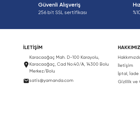
Güvenli Alışveriş
Hı
256 bit SSL sertifikası
%1
İLETİŞİM
HAKKIMI
Karacaağaç Mah. D-100 Karayolu,
Hakkımızd
Karacaağaç, Cad No:40/A, 14300 Bolu
İletişim
Merkez/Bolu
İptal, İad
satis@yamanda.com
Gizlilik ve