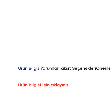
Ürün Bilgisi
Yorumlar
Taksit Seçenekleri
Önerile
Ürün bilgisi için tıklayınız.
Bu ürünün fiyat bilgisi, resim, ürün açıklamalarında ve diğer k
Görüş ve önerileriniz için teşekkür ederiz.