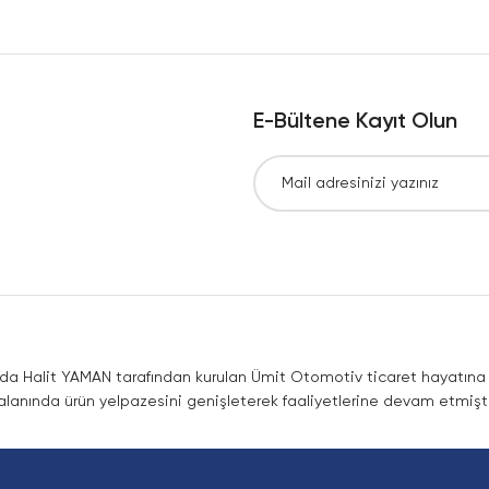
Yorum Yaz
E-Bültene Kayıt Olun
Gönder
nda Halit YAMAN tarafından kurulan Ümit Otomotiv ticaret hayatına co
lanında ürün yelpazesini genişleterek faaliyetlerine devam etmişti