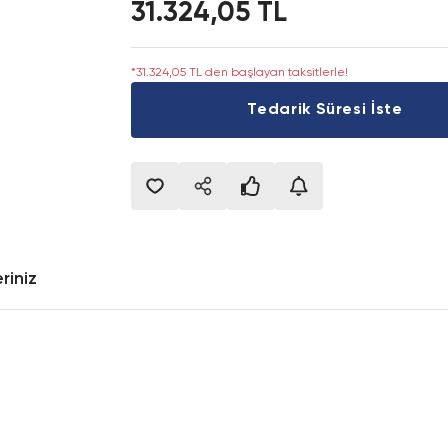
31.324,05 TL
*31.324,05 TL den başlayan taksitlerle!
Tedarik Süresi İste
riniz
onularda yetersiz gördüğünüz noktaları öneri formunu kullanarak tarafımıza i
Bu ürüne ilk yorumu siz yapın!