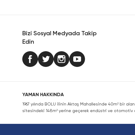
Ürün resmi kalitesiz, bozuk veya görüntülenemiyor.
Ürün açıklamasında eksik bilgiler bulunuyor.
Ürün bilgilerinde hatalar bulunuyor.
Ürün fiyatı diğer sitelerden daha pahalı.
Bizi Sosyal Medyada Takip
Bu ürüne benzer farklı alternatifler olmalı.
Edin
YAMAN HAKKINDA
1967 yılında BOLU ilinin Aktaş Mahallesinde 40m² bir ala
sitesindeki 148m² yerine geçerek endüstri ve otomotiv a