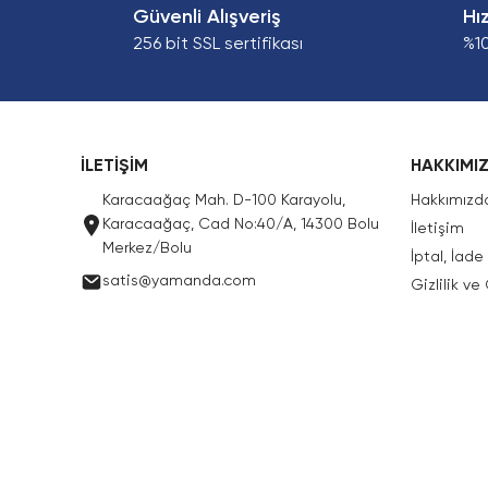
Güvenli Alışveriş
Hı
256 bit SSL sertifikası
%1
İLETİŞİM
HAKKIMI
Karacaağaç Mah. D-100 Karayolu,
Hakkımızd
Karacaağaç, Cad No:40/A, 14300 Bolu
İletişim
Merkez/Bolu
İptal, İad
satis@yamanda.com
Gizlilik ve