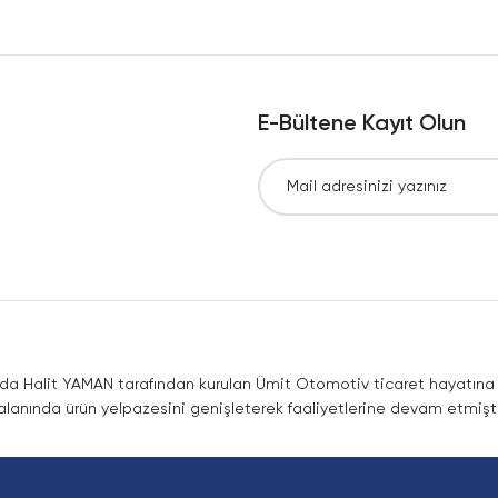
Yorum Yaz
E-Bültene Kayıt Olun
Gönder
nda Halit YAMAN tarafından kurulan Ümit Otomotiv ticaret hayatına co
lanında ürün yelpazesini genişleterek faaliyetlerine devam etmişti