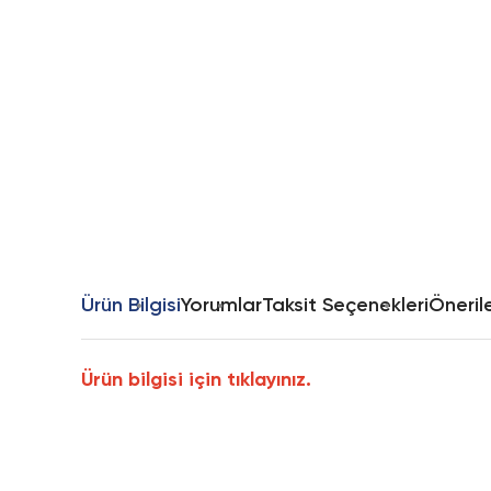
Ürün Bilgisi
Yorumlar
Taksit Seçenekleri
Önerile
Ürün bilgisi için tıklayınız.
Bu ürünün fiyat bilgisi, resim, ürün açıklamalarında ve diğer k
Görüş ve önerileriniz için teşekkür ederiz.