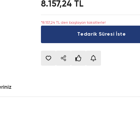
8.157,24 TL
*8.157,24 TL den başlayan taksitlerle!
Tedarik Süresi İste
riniz
onularda yetersiz gördüğünüz noktaları öneri formunu kullanarak tarafımıza i
Bu ürüne ilk yorumu siz yapın!