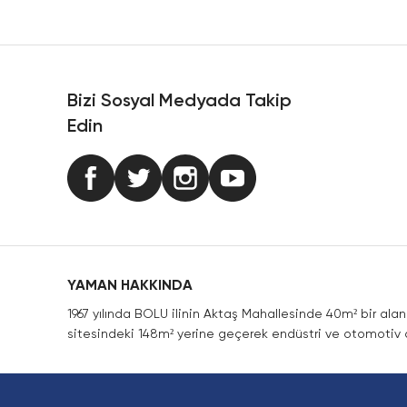
Ürün resmi kalitesiz, bozuk veya görüntülenemiyor.
Ürün açıklamasında eksik bilgiler bulunuyor.
Ürün bilgilerinde hatalar bulunuyor.
Ürün fiyatı diğer sitelerden daha pahalı.
Bizi Sosyal Medyada Takip
Bu ürüne benzer farklı alternatifler olmalı.
Edin
YAMAN HAKKINDA
1967 yılında BOLU ilinin Aktaş Mahallesinde 40m² bir ala
sitesindeki 148m² yerine geçerek endüstri ve otomotiv a