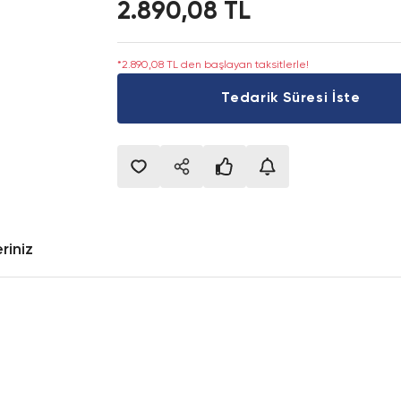
2.890,08 TL
*2.890,08 TL den başlayan taksitlerle!
Tedarik Süresi İste
riniz
onularda yetersiz gördüğünüz noktaları öneri formunu kullanarak tarafımıza i
Bu ürüne ilk yorumu siz yapın!