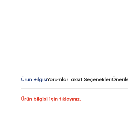
Ürün Bilgisi
Yorumlar
Taksit Seçenekleri
Önerile
Ürün bilgisi için tıklayınız.
Bu ürünün fiyat bilgisi, resim, ürün açıklamalarında ve diğer k
Görüş ve önerileriniz için teşekkür ederiz.