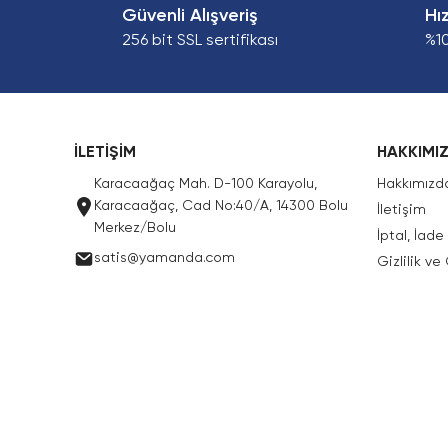
Güvenli Alışveriş
Hı
256 bit SSL sertifikası
%1
İLETİŞİM
HAKKIMI
Karacaağaç Mah. D-100 Karayolu,
Hakkımızd
Karacaağaç, Cad No:40/A, 14300 Bolu
İletişim
Merkez/Bolu
İptal, İad
satis@yamanda.com
Gizlilik ve