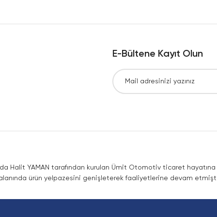
Yorum Yaz
E-Bültene Kayıt Olun
Gönder
nda Halit YAMAN tarafından kurulan Ümit Otomotiv ticaret hayatına co
lanında ürün yelpazesini genişleterek faaliyetlerine devam etmişti