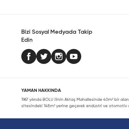
Ürün resmi kalitesiz, bozuk veya görüntülenemiyor.
Ürün açıklamasında eksik bilgiler bulunuyor.
Ürün bilgilerinde hatalar bulunuyor.
Ürün fiyatı diğer sitelerden daha pahalı.
Bizi Sosyal Medyada Takip
Bu ürüne benzer farklı alternatifler olmalı.
Edin
YAMAN HAKKINDA
1967 yılında BOLU ilinin Aktaş Mahallesinde 40m² bir ala
sitesindeki 148m² yerine geçerek endüstri ve otomotiv a