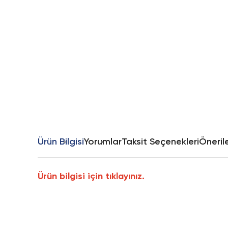
Ürün Bilgisi
Yorumlar
Taksit Seçenekleri
Önerile
Ürün bilgisi için tıklayınız.
Bu ürünün fiyat bilgisi, resim, ürün açıklamalarında ve diğer k
Görüş ve önerileriniz için teşekkür ederiz.