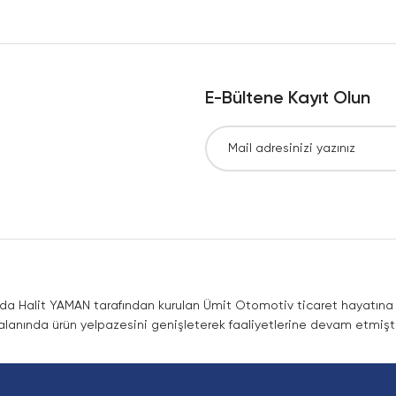
Yorum Yaz
E-Bültene Kayıt Olun
Gönder
nda Halit YAMAN tarafından kurulan Ümit Otomotiv ticaret hayatına co
lanında ürün yelpazesini genişleterek faaliyetlerine devam etmişti