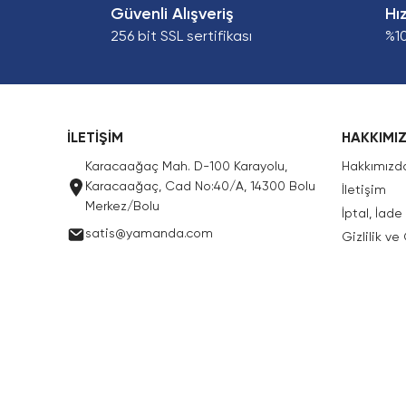
Güvenli Alışveriş
Hı
256 bit SSL sertifikası
%1
İLETİŞİM
HAKKIMI
Karacaağaç Mah. D-100 Karayolu,
Hakkımızd
Karacaağaç, Cad No:40/A, 14300 Bolu
İletişim
Merkez/Bolu
İptal, İad
satis@yamanda.com
Gizlilik ve