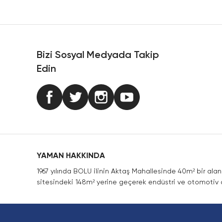
Ürün resmi kalitesiz, bozuk veya görüntülenemiyor.
Ürün açıklamasında eksik bilgiler bulunuyor.
Ürün bilgilerinde hatalar bulunuyor.
Ürün fiyatı diğer sitelerden daha pahalı.
Bizi Sosyal Medyada Takip
Bu ürüne benzer farklı alternatifler olmalı.
Edin
YAMAN HAKKINDA
1967 yılında BOLU ilinin Aktaş Mahallesinde 40m² bir ala
sitesindeki 148m² yerine geçerek endüstri ve otomotiv a