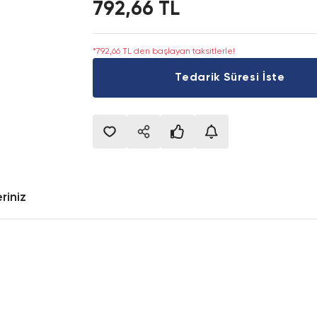
792,66 TL
*792,66 TL den başlayan taksitlerle!
Tedarik Süresi İste
riniz
onularda yetersiz gördüğünüz noktaları öneri formunu kullanarak tarafımıza i
Bu ürüne ilk yorumu siz yapın!