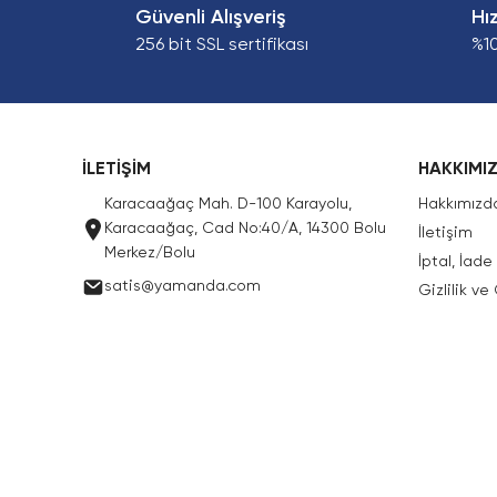
Güvenli Alışveriş
Hı
256 bit SSL sertifikası
%1
İLETİŞİM
HAKKIMI
Karacaağaç Mah. D-100 Karayolu,
Hakkımızd
Karacaağaç, Cad No:40/A, 14300 Bolu
İletişim
Merkez/Bolu
İptal, İad
satis@yamanda.com
Gizlilik ve