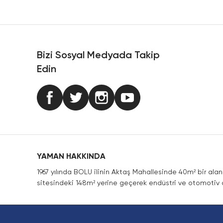
Ürün resmi kalitesiz, bozuk veya görüntülenemiyor.
Ürün açıklamasında eksik bilgiler bulunuyor.
Ürün bilgilerinde hatalar bulunuyor.
Ürün fiyatı diğer sitelerden daha pahalı.
Bizi Sosyal Medyada Takip
Bu ürüne benzer farklı alternatifler olmalı.
Edin
YAMAN HAKKINDA
1967 yılında BOLU ilinin Aktaş Mahallesinde 40m² bir ala
sitesindeki 148m² yerine geçerek endüstri ve otomotiv a