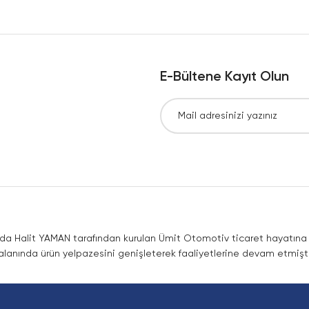
Yorum Yaz
E-Bültene Kayıt Olun
Gönder
nda Halit YAMAN tarafından kurulan Ümit Otomotiv ticaret hayatına co
lanında ürün yelpazesini genişleterek faaliyetlerine devam etmişti