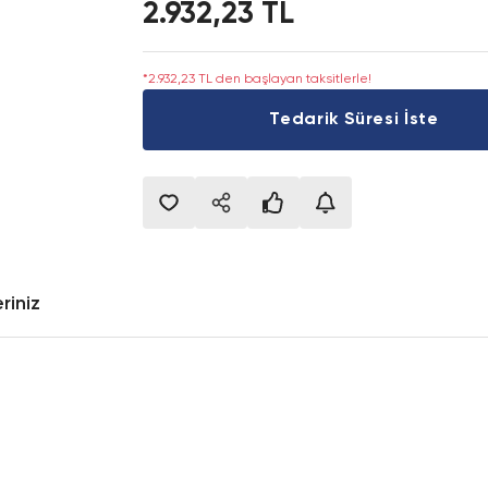
2.932,23 TL
*2.932,23 TL den başlayan taksitlerle!
Tedarik Süresi İste
riniz
onularda yetersiz gördüğünüz noktaları öneri formunu kullanarak tarafımıza i
Bu ürüne ilk yorumu siz yapın!