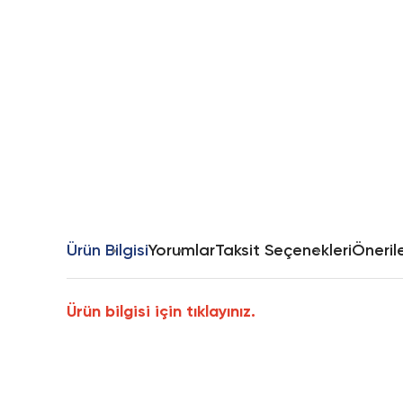
Ürün Bilgisi
Yorumlar
Taksit Seçenekleri
Önerile
Ürün bilgisi için tıklayınız.
Bu ürünün fiyat bilgisi, resim, ürün açıklamalarında ve diğer k
Görüş ve önerileriniz için teşekkür ederiz.